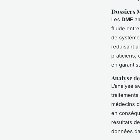
Dossiers M
Les
DME
am
fluide entr
de systèmes
réduisant ai
praticiens,
en garantis
Analyse de
L’analyse a
traitements
médecins de
en conséqu
résultats d
données dan