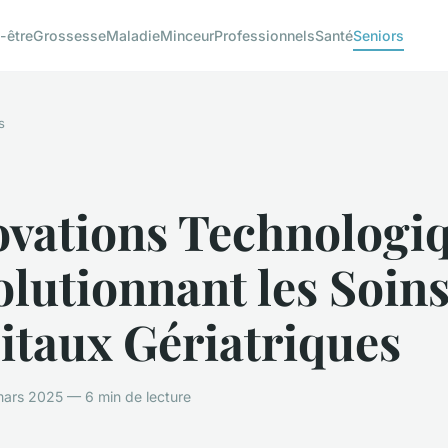
-être
Grossesse
Maladie
Minceur
Professionnels
Santé
Seniors
s
ovations Technologi
lutionnant les Soins
itaux Gériatriques
ars 2025 — 6 min de lecture