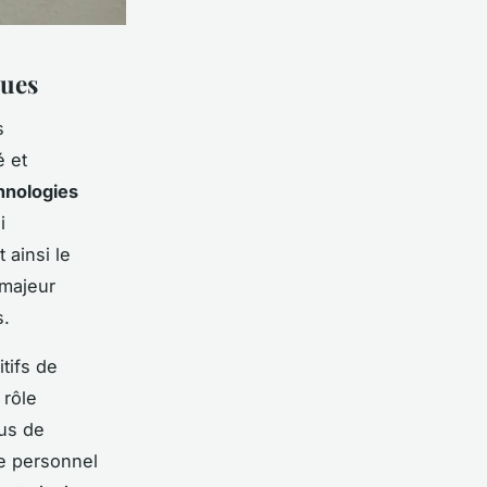
ques
s
é et
hnologies
i
 ainsi le
 majeur
s.
tifs de
 rôle
lus de
le personnel