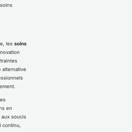
esoins
e, les
soins
nnovation
traintes
 alternative
essionnels
cement.
des
ons en
e aux soucis
 continu,