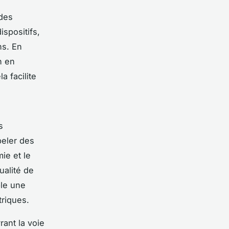
des
spositifs,
ns. En
n en
 facilite
s
peler des
ie et le
ualité de
ble une
triques.
ant la voie