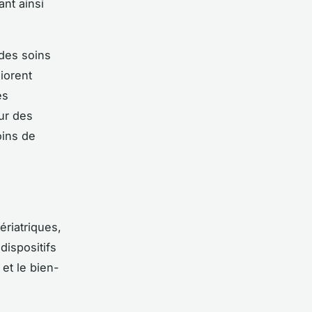
ant ainsi
 des soins
iorent
es
eur des
oins de
ériatriques,
dispositifs
 et le bien-