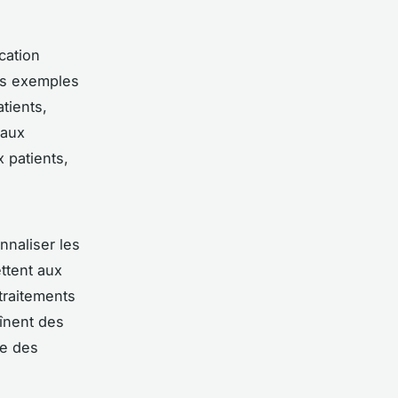
cation
des exemples
tients,
 aux
 patients,
nnaliser les
ttent aux
traitements
înent des
ce des