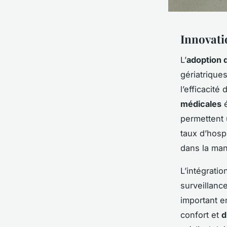
Innovati
L’
adoption 
gériatriques
l’efficacit
médicales
é
permettent 
taux d’hosp
dans la man
L’intégrati
surveillanc
important e
confort et
d