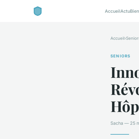
Accueil
Actu
Bien
Accueil
›
Senior
SENIORS
Inn
Révo
Hôp
Sacha — 25 m