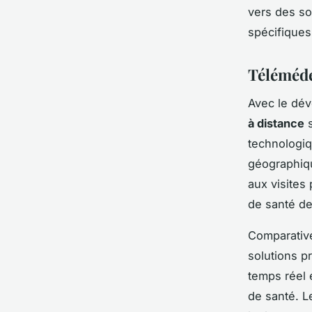
vers des so
spécifique
Téléméde
Avec le dé
à distance
s
technologiq
géographiqu
aux visites
de santé de
Comparative
solutions pr
temps réel e
de santé. 