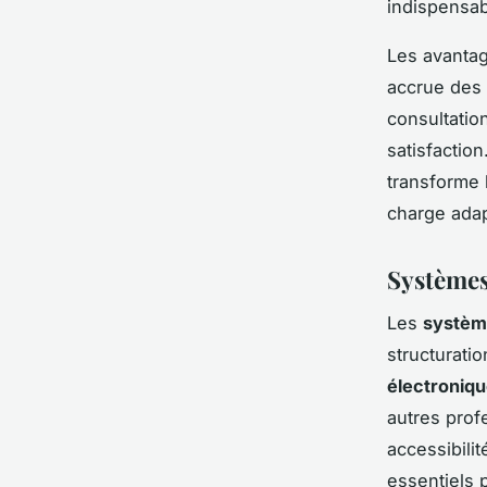
indispensab
Les avanta
accrue des 
consultatio
satisfactio
transforme 
charge adap
Systèmes
Les
systèm
structurati
électroniq
autres prof
accessibili
essentiels p