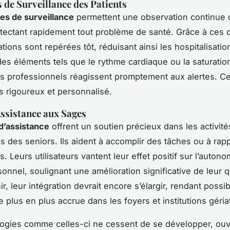
s de Surveillance des Patients
es de surveillance
permettent une observation continue 
étectant rapidement tout problème de santé. Grâce à ces di
tions sont repérées tôt, réduisant ainsi les hospitalisatio
 des éléments tels que le rythme cardiaque ou la saturatio
s professionnels réagissent promptement aux alertes. Cela
us rigoureux et personnalisé.
ssistance aux Sages
d’assistance
offrent un soutien précieux dans les activité
s des seniors. Ils aident à accomplir des tâches ou à rap
 Leurs utilisateurs vantent leur effet positif sur l’autonom
sonnel, soulignant une amélioration significative de leur q
nir, leur intégration devrait encore s’élargir, rendant possi
 plus en plus accrue dans les foyers et institutions géria
ogies comme celles-ci ne cessent de se développer, ouvr