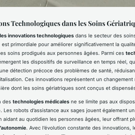
ons Technologiques dans les Soins Gériatri
des innovations technologiques
dans le secteur des soin
 est primordiale pour améliorer significativement la qualit
é des soins prodigués aux personnes âgées. Parmi ces
tec
mergent les dispositifs de surveillance en temps réel, qu
une détection précoce des problèmes de santé, réduisant
italisation. Ces innovations représentent un changement
ière dont les soins gériatriques sont conçus et dispensé
on des
technologies médicales
ne se limite pas aux disposi
e. Les robots d’assistance aux sages jouent également un
n aidant au quotidien les personnes âgées, leur offrant p
’autonomie
. Avec l’évolution constante des innovations, 