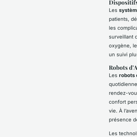
Dispositif
Les
systèm
patients, d
les complica
surveillant
oxygène, le
un suivi pl
Robots d’A
Les
robots 
quotidienne
rendez-vous.
confort per
vie. À l’ave
présence de
Les technol