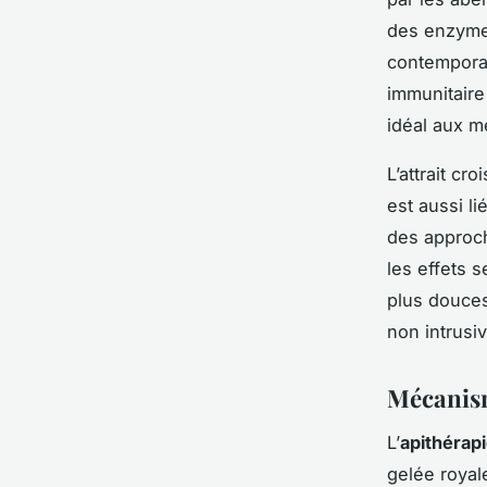
des enzymes
contempora
immunitaire
idéal aux m
L’attrait c
est aussi l
des approc
les effets 
plus douces
non intrusi
Mécanism
L’
apithérap
gelée royal