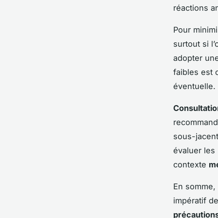
réactions a
Pour minimis
surtout si l
adopter une
faibles est 
éventuelle.
Consultati
recommandée
sous-jacent
évaluer les 
contexte
mé
En somme, m
impératif d
précautions