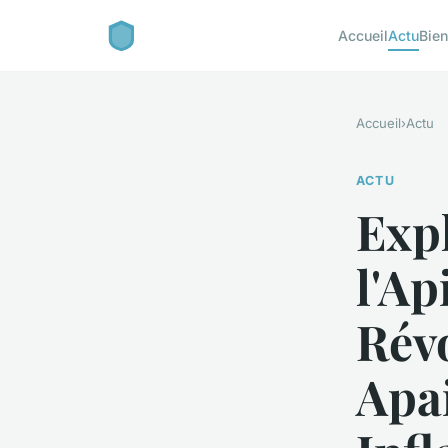
Accueil
Actu
Bien
Accueil
›
Actu
ACTU
Expl
l'Ap
Rév
Apai