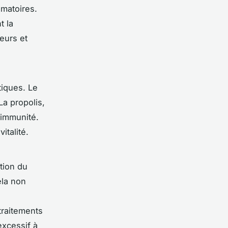
mmatoires.
t la
eurs et
tiques. Le
La propolis,
’immunité.
italité.
tion du
ela non
s
 traitements
excessif à