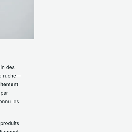
ein des
 la ruche—
aitement
 par
connu les
 produits
ntiennent