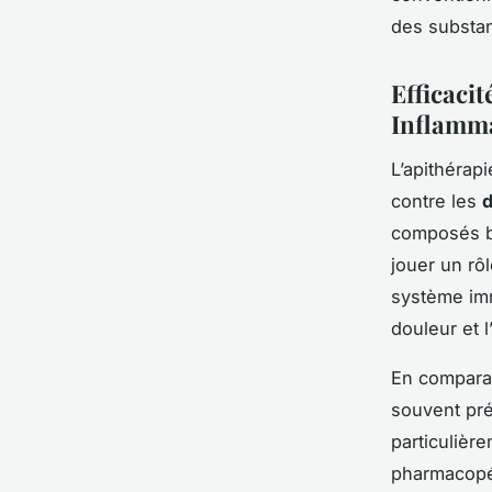
des substa
Efficacit
Inflamma
L’apithérap
contre les
d
composés bi
jouer un rô
système imm
douleur et l
En comparai
souvent pré
particulièr
pharmacop