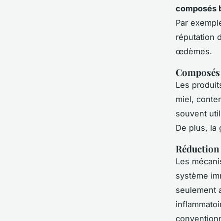
composés b
Par exemple,
réputation 
œdèmes.
Composés 
Les produit
miel, conten
souvent uti
De plus, la 
Réduction 
Les mécani
système imm
seulement a
inflammatoir
conventionn