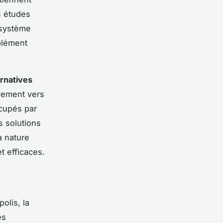
s études
 système
mplément
ernatives
uvement vers
cupés par
s solutions
a nature
t efficaces.
polis, la
es