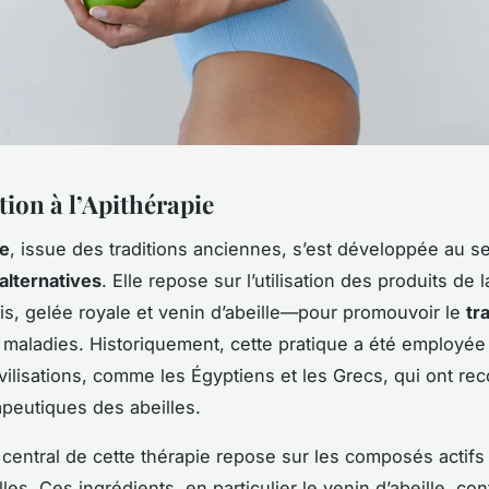
tion à l’Apithérapie
ie
, issue des traditions anciennes, s’est développée au s
alternatives
. Elle repose sur l’utilisation des produits de
lis, gelée royale et venin d’abeille—pour promouvoir le
tr
maladies. Historiquement, cette pratique a été employée
ivilisations, comme les Égyptiens et les Grecs, qui ont re
apeutiques des abeilles.
central de cette thérapie repose sur les composés actifs
lles. Ces ingrédients, en particulier le venin d’abeille, co