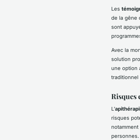
Les
témoig
de la gêne 
sont appuyé
programmes 
Avec la mon
solution pro
une option 
traditionne
Risques e
L’
apithérap
risques pot
notamment a
personnes. 