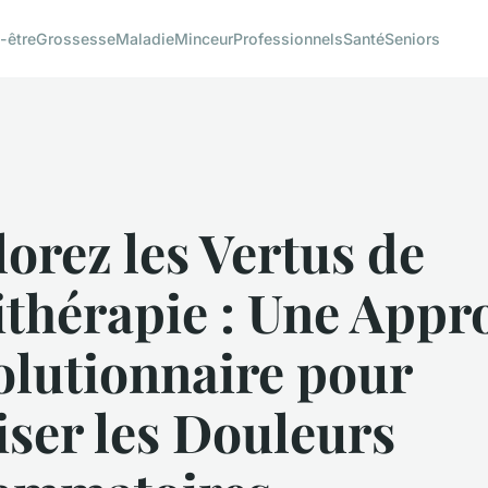
-être
Grossesse
Maladie
Minceur
Professionnels
Santé
Seniors
orez les Vertus de
ithérapie : Une Appr
olutionnaire pour
ser les Douleurs