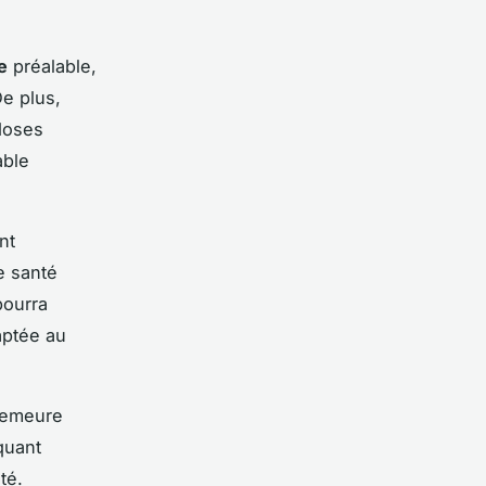
e
préalable,
De plus,
doses
able
nt
e santé
pourra
daptée au
 demeure
quant
té.