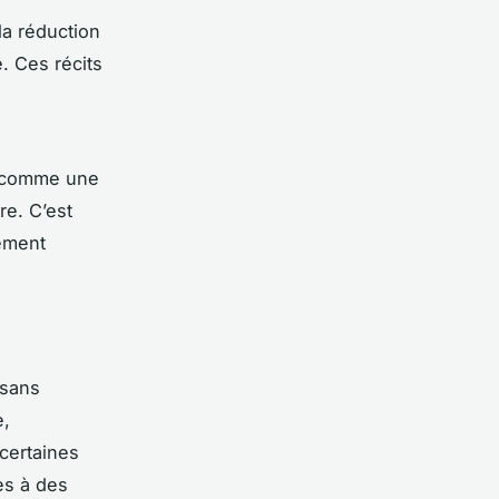
la réduction
. Ces récits
s
ue comme une
re. C’est
tement
 sans
e,
 certaines
es à des