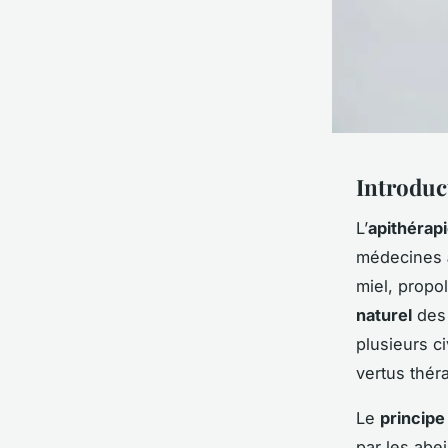
Introduc
L’
apithérap
médecines
miel, propo
naturel
des 
plusieurs c
vertus thér
Le
principe
par les abei